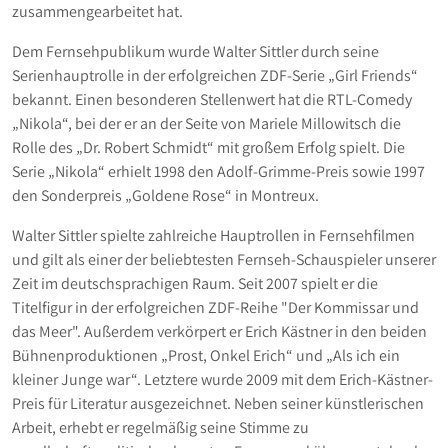
zusammengearbeitet hat.
Dem Fernsehpublikum wurde Walter Sittler durch seine
Serienhauptrolle in der erfolgreichen ZDF-Serie „Girl Friends“
bekannt. Einen besonderen Stellenwert hat die RTL-Comedy
„Nikola“, bei der er an der Seite von Mariele Millowitsch die
Rolle des „Dr. Robert Schmidt“ mit großem Erfolg spielt. Die
Serie „Nikola“ erhielt 1998 den Adolf-Grimme-Preis sowie 1997
den Sonderpreis „Goldene Rose“ in Montreux.
Walter Sittler spielte zahlreiche Hauptrollen in Fernsehfilmen
und gilt als einer der beliebtesten Fernseh-Schauspieler unserer
Zeit im deutschsprachigen Raum. Seit 2007 spielt er die
Titelfigur in der erfolgreichen ZDF-Reihe "Der Kommissar und
das Meer". Außerdem verkörpert er Erich Kästner in den beiden
Bühnenproduktionen „Prost, Onkel Erich“ und „Als ich ein
kleiner Junge war“. Letztere wurde 2009 mit dem Erich-Kästner-
Preis für Literatur ausgezeichnet. Neben seiner künstlerischen
Arbeit, erhebt er regelmäßig seine Stimme zu