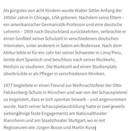
Als jüngstes von acht Kindern wurde Walter Sittler Anfang der
1950er Jahre in Chicago, USA geboren. Nachdem seine Eltern –
ein amerikanischer Germanistik-Professor und eine deutsche
Lehrerin – 1959 nach Deutschland zurückkehrten, verbrachte er
einen Großteil seiner Schulzeit in verschiedenen deutschen
Internaten, unter anderem in Salem am Bodensee. Nach dem
Abitur lebte er für ein Jahr bei seiner Schwester in Lima/Peru,
lernte dort Spanisch und beschloss nach seiner Rückkehr,
Medizin zu studieren. Die Wartezeit auf einen Studienplatz
überbrückte er als Pfleger in verschiedenen Kliniken.
1977 begleitete er einen Freund zur Weihnachtsfeier der Otto-
Falckenberg-Schule in München und war von der Schauspielerei
so begeistert, dass er sich spontan bewarb – und angenommen
wurde. Nach seiner Schauspielausbildung hatte er zwei jeweils
siebenjährige feste Engagements am Nationaltheater
Mannheim und am Staatstheater Stuttgart, wo er mit
Regisseuren wie Jürgen Bosse und Martin Kusej