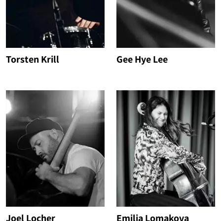
Torsten Krill
Gee Hye Lee
Joel Locher
Emilia Lomakova