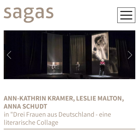
ANN-KATHRIN KRAMER, LESLIE MALTON,
ANNA SCHUDT
in "Drei Frauen aus Deutschland - eine
literarische Collage