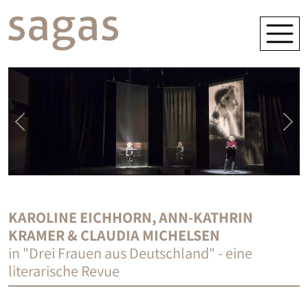
KAROLINE EICHHORN, ANN-KATHRIN
KRAMER & CLAUDIA MICHELSEN
in "Drei Frauen aus Deutschland" - eine
literarische Revue