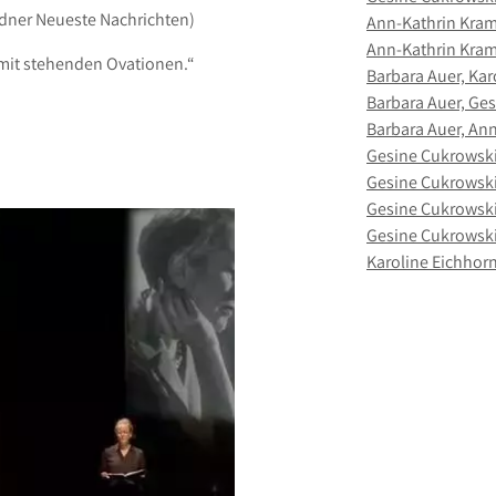
sdner Neueste Nachrichten)
Ann-Kathrin Kram
Ann-Kathrin Krame
mit stehenden Ovationen.“
Barbara Auer, Kar
Barbara Auer, Ge
Barbara Auer, An
Gesine Cukrowski
Gesine Cukrowski
Gesine Cukrowski
Gesine Cukrowski
Karoline Eichhor