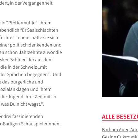
ert, in der Vergangenheit
ble “Pfeffermühle“, ihrem
labendlich für Saalschlachten
 ihres Lebens hatte sie sich
iner politisch denkenden und
ren schon Jahrzehnte zuvor die
asker-Schüler, der aus dem
die in der Schweiz „mit
änder Sprachen begegnen“. Und
e das bürgerliche und
 Sozialanklagen und ihrem
die Jugend ihrer Zeit mit so
 was Du nicht wagst.“.
ALLE BESETZ
r drei faszinierenden
roßartigen Schauspielerinnen,
Barbara Auer, An
Gesine Cukrowski