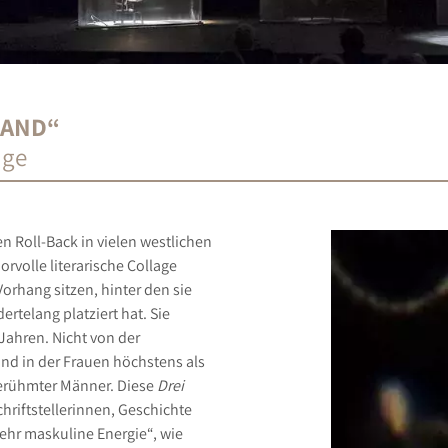
LAND“
age
n Roll-Back in vielen westlichen
volle literarische Collage
orhang sitzen, hinter den sie
rtelang platziert hat. Sie
Jahren. Nicht von der
nd in der Frauen höchstens als
erühmter Männer. Diese
Drei
hriftstellerinnen, Geschichte
ehr maskuline Energie“, wie