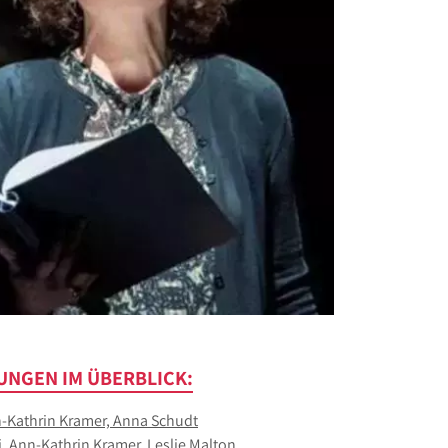
UNGEN IM ÜBERBLICK:
n-Kathrin Kramer, Anna Schudt
, Ann-Kathrin Kramer, Leslie Malton