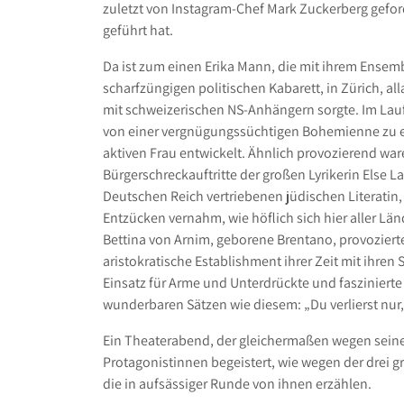
zuletzt von Instagram-Chef Mark Zuckerberg geford
geführt hat.
Da ist zum einen Erika Mann, die mit ihrem Ensem
scharfzüngigen politischen Kabarett, in Zürich, al
mit schweizerischen NS-Anhängern sorgte. Im Laufe
von einer vergnügungssüchtigen Bohemienne zu e
aktiven Frau entwickelt. Ähnlich provozierend wa
Bürgerschreckauftritte der großen Lyrikerin Else L
Deutschen Reich vertriebenen jüdischen Literatin, 
Entzücken vernahm, wie höflich sich hier aller L
Bettina von Arnim, geborene Brentano, provoziert
aristokratische Establishment ihrer Zeit mit ihren
Einsatz für Arme und Unterdrückte und faszinierte 
wunderbaren Sätzen wie diesem: „Du verlierst nur,
Ein Theaterabend, der gleichermaßen wegen seine
Protagonistinnen begeistert, wie wegen der drei g
die in aufsässiger Runde von ihnen erzählen.